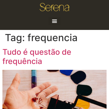
Quem sou
Artigos e Notícias
Tag:
frequencia
Tudo é questão de
frequência