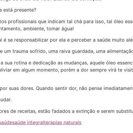
a está presente?
s profissionais que indicam tal chá para isso, tal óleo ess
ntamento, ambiente, tomar água!
tual é se responsabilizar por ela e perceber a saúde muito a
 e um trauma sofrido, uma raiva guardada, uma alimentaç
a a sua rotina e dedicação as mudanças, aquele óleo essenc
aliviar em algum momento, porém a dor sempre virá te visi
por suas dores. Quando sentir dor, não pense imediatament
udar.
es de receitas, estão fadados a extinção e serem substituíd
saúde
saúde integral
terapias naturais