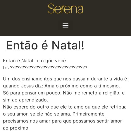
Quem sou
Artigos e Notícias
Então é Natal!
Então é Natal…e o que você
fez?
????
????
????
????
????
????
????
????
Um dos ensinamentos que nos passam durante a vida é
quando Jesus diz: Ama o próximo como a ti mesmo.
Só para pensar um pouco. Não me remeto à religião, e
sim ao aprendizado.
Não espere do outro que ele te ame ou que ele retribua
o seu amor, se ele não se ama. Primeiramente
precisamos nos amar para que possamos sentir amor
ao próximo.