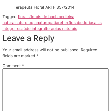
Terapeuta Floral ARTF 357/2014
Tagged
florais
florais de bach
medicina
natural
naturologia
naturopatia
reflexão
sabedoria
salus
integrare
saúde integral
terapias naturais
Leave a Reply
Your email address will not be published.
Required
fields are marked
*
Comment
*