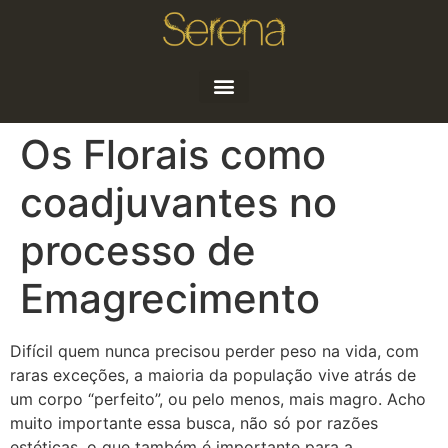
Quem sou
Artigos e Notícias
Os Florais como
coadjuvantes no
processo de
Emagrecimento
Difícil quem nunca precisou perder peso na vida, com
raras exceções, a maioria da população vive atrás de
um corpo “perfeito”, ou pelo menos, mais magro. Acho
muito importante essa busca, não só por razões
estéticas, o que também é importante para a