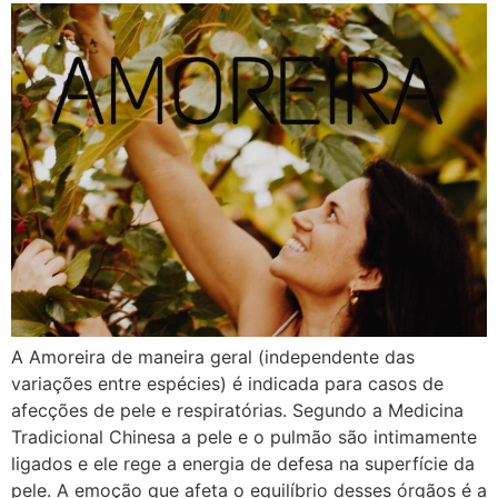
A Amoreira de maneira geral (independente das
variações entre espécies) é indicada para casos de
afecções de pele e respiratórias. Segundo a Medicina
Tradicional Chinesa a pele e o pulmão são intimamente
ligados e ele rege a energia de defesa na superfície da
pele. A emoção que afeta o equilíbrio desses órgãos é a