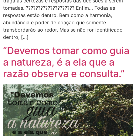
traga as certezas e respostas das decisões a serem
tomadas. ???????????????????? Enfim… Todas as
respostas estão dentro. Bem como a harmonia,
abundância e poder de criação que somente
transbordarão ao redor. Mas se não for identificado
dentro, […]
“Devemos tomar como guia
a natureza, é a ela que a
razão observa e consulta.”