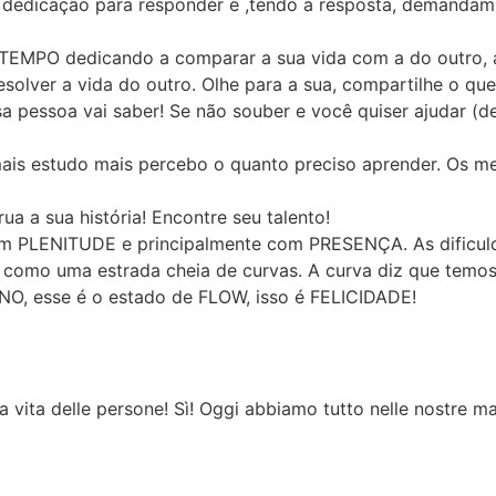
dedicação para responder e ,tendo a resposta, demandam 
EMPO dedicando a comparar a sua vida com a do outro, a ol
esolver a vida do outro. Olhe para a sua, compartilhe o qu
pessoa vai saber! Se não souber e você quiser ajudar (desd
ais estudo mais percebo o quanto preciso aprender. Os me
ua a sua história! Encontre seu talento!
com PLENITUDE e principalmente com PRESENÇA. As dificuld
É como uma estrada cheia de curvas. A curva diz que temo
, esse é o estado de FLOW, isso é FELICIDADE!
la vita delle persone! Sì! Oggi abbiamo tutto nelle nostre ma