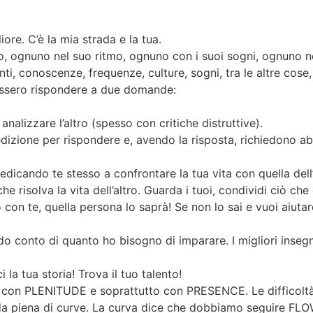
ore. C’è la mia strada e la tua.
, ognuno nel suo ritmo, ognuno con i suoi sogni, ognuno
ti, conoscenze, frequenze, culture, sogni, tra le altre cose
essero rispondere a due domande:
nalizzare l’altro (spesso con critiche distruttive).
zione per rispondere e, avendo la risposta, richiedono ab
icando te stesso a confrontare la tua vita con quella dell’al
he risolva la vita dell’altro. Guarda i tuoi, condividi ciò ch
on te, quella persona lo saprà! Se non lo sai e vuoi aiutare
ndo conto di quanto ho bisogno di imparare. I migliori inse
i la tua storia! Trova il tuo talento!
tutto con PLENITUDE e soprattutto con PRESENCE. Le difficolt
a piena di curve. La curva dice che dobbiamo seguire FLOW,