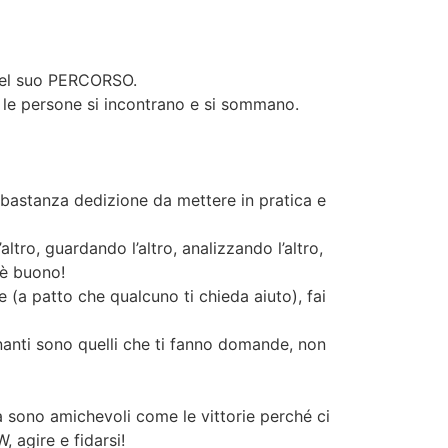
 nel suo PERCORSO.
, le persone si incontrano e si sommano.
bastanza dedizione da mettere in pratica e
tro, guardando l’altro, analizzando l’altro,
e è buono!
 (a patto che qualcuno ti chieda aiuto), fai
gnanti sono quelli che ti fanno domande, non
à sono amichevoli come le vittorie perché ci
 agire e fidarsi!