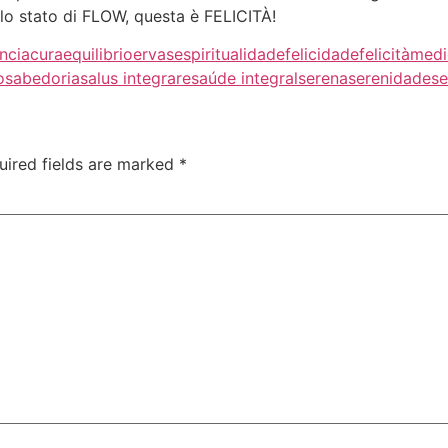
 lo stato di FLOW, questa è FELICITÀ!
ncia
cura
equilibrio
ervas
espiritualidade
felicidade
felicità
medi
o
sabedoria
salus integrare
saúde integral
serena
serenidade
se
uired fields are marked
*