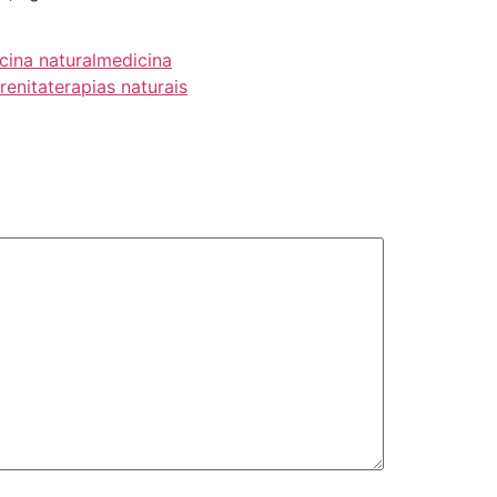
cina natural
medicina
renita
terapias naturais