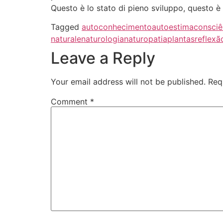
Questo è lo stato di pieno sviluppo, questo è
Tagged
autoconhecimento
autoestima
consciê
naturale
naturologia
naturopatia
plantas
reflexã
Leave a Reply
Your email address will not be published.
Req
Comment
*