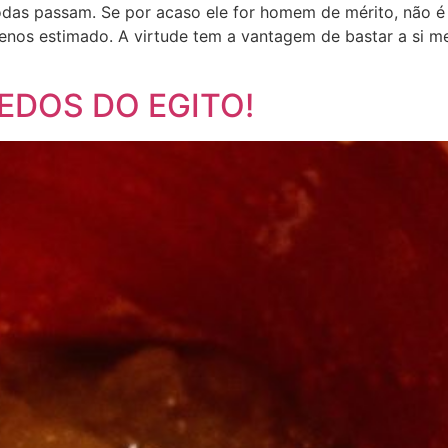
s passam. Se por acaso ele for homem de mérito, não é a
enos estimado. A virtude tem a vantagem de bastar a si 
EDOS DO EGITO!