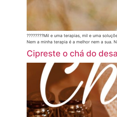
????????Mil e uma terapias, mil e uma soluçõ
Nem a minha terapia é a melhor nem a sua. N
Cipreste o chá do des