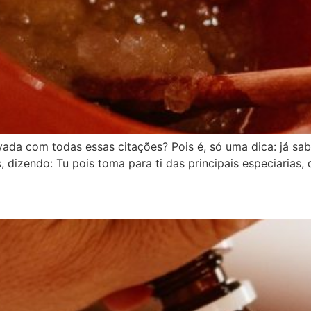
ada com todas essas citações? Pois é, só uma dica: já sab
 dizendo: Tu pois toma para ti das principais especiarias, 