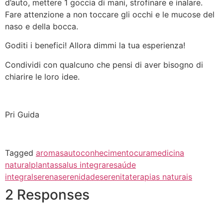
d’auto, mettere 1 goccia di mani, strofinare e inalare.
Fare attenzione a non toccare gli occhi e le mucose del
naso e della bocca.
Goditi i benefici! Allora dimmi la tua esperienza!
Condividi con qualcuno che pensi di aver bisogno di
chiarire le loro idee.
Pri Guida
Tagged
aromas
autoconhecimento
cura
medicina
natural
plantas
salus integrare
saúde
integral
serena
serenidade
serenita
terapias naturais
2 Responses